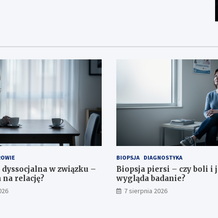
ROWIE
BIOPSJA
DIAGNOSTYKA
dyssocjalna w związku –
Biopsja piersi – czy boli i 
 na relację?
wygląda badanie?
026
7 sierpnia 2026