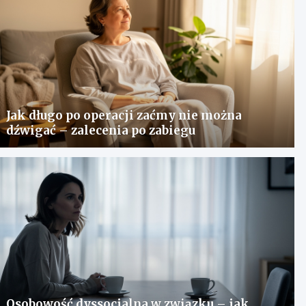
Jak długo po operacji zaćmy nie można
dźwigać – zalecenia po zabiegu
Osobowość dyssocjalna w związku – jak