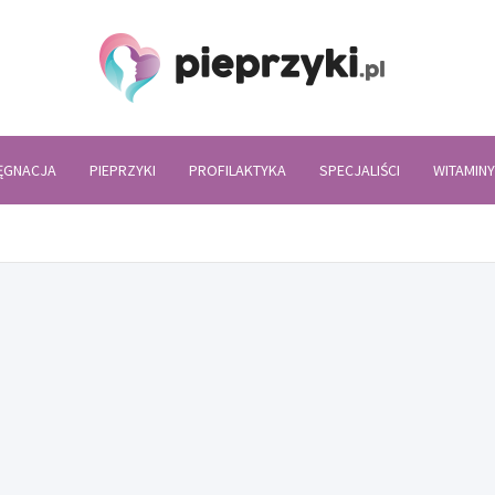
Piepr
LĘGNACJA
PIEPRZYKI
PROFILAKTYKA
SPECJALIŚCI
WITAMINY