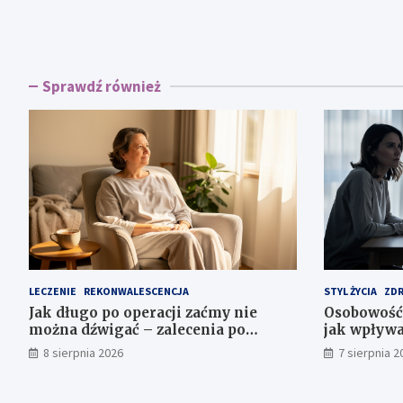
Sprawdź również
LECZENIE
REKONWALESCENCJA
STYL ŻYCIA
ZD
Jak długo po operacji zaćmy nie
Osobowość 
można dźwigać – zalecenia po
jak wpływa
zabiegu
8 sierpnia 2026
7 sierpnia 2