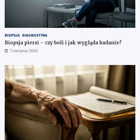
w
n
a
i
n
e
a
?
r
e
BIOPSJA
DIAGNOSTYKA
l
Biopsja piersi – czy boli i jak wygląda badanie?
a
7 sierpnia 2026
c
j
ę
?