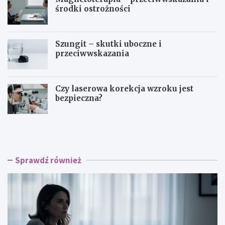
środki ostrożności
Szungit – skutki uboczne i
przeciwwskazania
Czy laserowa korekcja wzroku jest
bezpieczna?
O
B
s
i
o
o
b
p
o
s
Sprawdź również
w
j
o
a
ś
p
ć
i
d
e
y
r
s
s