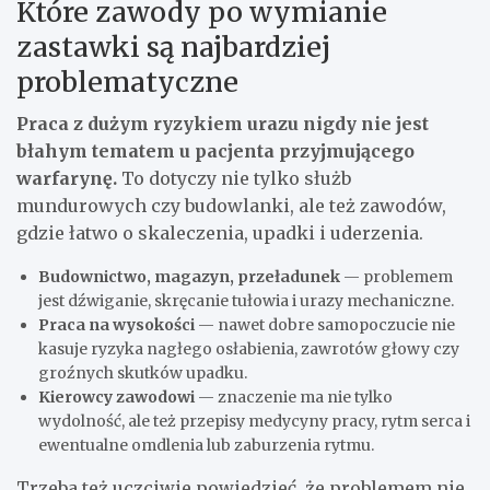
Które zawody po wymianie
zastawki są najbardziej
problematyczne
Praca z dużym ryzykiem urazu nigdy nie jest
błahym tematem u pacjenta przyjmującego
warfarynę.
To dotyczy nie tylko służb
mundurowych czy budowlanki, ale też zawodów,
gdzie łatwo o skaleczenia, upadki i uderzenia.
Budownictwo, magazyn, przeładunek
— problemem
jest dźwiganie, skręcanie tułowia i urazy mechaniczne.
Praca na wysokości
— nawet dobre samopoczucie nie
kasuje ryzyka nagłego osłabienia, zawrotów głowy czy
groźnych skutków upadku.
Kierowcy zawodowi
— znaczenie ma nie tylko
wydolność, ale też przepisy medycyny pracy, rytm serca i
ewentualne omdlenia lub zaburzenia rytmu.
Trzeba też uczciwie powiedzieć, że problemem nie