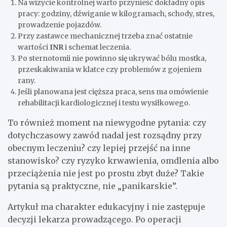
Na wizycie kontrolnej warto przynieść dokładny opis
pracy: godziny, dźwiganie w kilogramach, schody, stres,
prowadzenie pojazdów.
Przy zastawce mechanicznej trzeba znać ostatnie
wartości
INR
i schemat leczenia.
Po sternotomii nie powinno się ukrywać bólu mostka,
przeskakiwania w klatce czy problemów z gojeniem
rany.
Jeśli planowana jest cięższa praca, sens ma omówienie
rehabilitacji kardiologicznej i testu wysiłkowego.
To również moment na niewygodne pytania: czy
dotychczasowy zawód nadal jest rozsądny przy
obecnym leczeniu? czy lepiej przejść na inne
stanowisko? czy ryzyko krwawienia, omdlenia albo
przeciążenia nie jest po prostu zbyt duże? Takie
pytania są praktyczne, nie „panikarskie”.
Artykuł ma charakter edukacyjny i nie zastępuje
decyzji lekarza prowadzącego. Po operacji