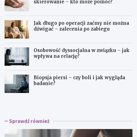
skierowanie – kto może pomóc?
Jak długo po operacji zaćmy nie można
dźwigać – zalecenia po zabiegu
Osobowość dyssocjalna w związku – jak
wpływa na relację?
Biopsja piersi – czy boli i jak wygląda
badanie?
C
C
z
z
y
y
p
t
c
r
Sprawdź również
h
z
ł
e
y
b