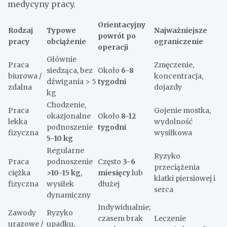
medycyny pracy.
Orientacyjny
Rodzaj
Typowe
Najważniejsze
powrót po
pracy
obciążenie
ograniczenie
operacji
Głównie
Praca
Zmęczenie,
siedząca, bez
Około
6-8
biurowa /
koncentracja,
dźwigania > 5
tygodni
zdalna
dojazdy
kg
Chodzenie,
Praca
Gojenie mostka,
okazjonalne
Około
8-12
lekka
wydolność
podnoszenie
tygodni
fizyczna
wysiłkowa
5-10 kg
Regularne
Ryzyko
Praca
podnoszenie
Często
3-6
przeciążenia
ciężka
>10-15 kg
,
miesięcy
lub
klatki piersiowej i
fizyczna
wysiłek
dłużej
serca
dynamiczny
Indywidualnie;
Zawody
Ryzyko
czasem brak
Leczenie
urazowe /
upadku,