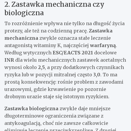
2. Zastawka mechaniczna czy
biologiczna
To rozróżnienie wpływa nie tylko na długość życia
protezy, ale też na codzienną pracę.
Zastawka
mechaniczna
zwykle oznacza stałe leczenie
antagonistą witaminy K, najczęściej
warfaryną
.
Według wytycznych
ESC/EACTS 2021
docelowe
INR
dla wielu mechanicznych zastawek aortalnych
wynosi około
2,5
, a przy dodatkowych czynnikach
ryzyka lub w pozycji mitralnej często
3,0
. To ma
prostą konsekwencję: rośnie problem z zawodami
urazowymi, gdzie krwawienie po pozornie
drobnym urazie staje się istotnym ryzykiem.
Zastawka biologiczna
zwykle daje mniejsze
długoterminowe ograniczenia związane z
antykoagulacją, choć nie zawsze całkowicie
eliminuje leczenie przeciwkrzepliwe. Z drugiej