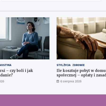
NOSTYKA
STYL ŻYCIA
ZDROWIE
si – czy boli i jak
Ile kosztuje pobyt w domu
adanie?
społecznej – opłaty i zasa
026
6 sierpnia 2026