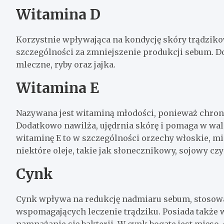
Witamina D
Korzystnie wpływająca na kondycję skóry trądziko
szczególności za zmniejszenie produkcji sebum. D
mleczne, ryby oraz jajka.
Witamina E
Nazywana jest witaminą młodości, ponieważ chron
Dodatkowo nawilża, ujędrnia skórę i pomaga w wal
witaminę E to w szczególności orzechy włoskie, mig
niektóre oleje, takie jak słonecznikowy, sojowy cz
Cynk
Cynk wpływa na redukcję nadmiaru sebum, stosowan
wspomagających leczenie trądziku. Posiada także w
namnażanie się bakterii. W cynk bogate jest mięso, s