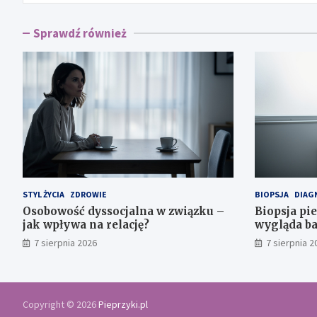
Sprawdź również
STYL ŻYCIA
ZDROWIE
BIOPSJA
DIAG
Osobowość dyssocjalna w związku –
Biopsja pier
jak wpływa na relację?
wygląda b
7 sierpnia 2026
7 sierpnia 2
Copyright © 2026
Pieprzyki.pl