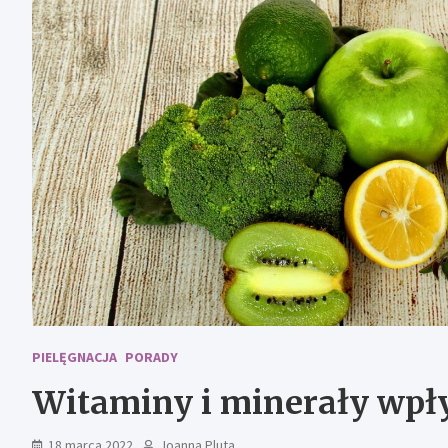
PIELĘGNACJA
PORADY
Witaminy i minerały wpł
18 marca 2022
Joanna Pluta