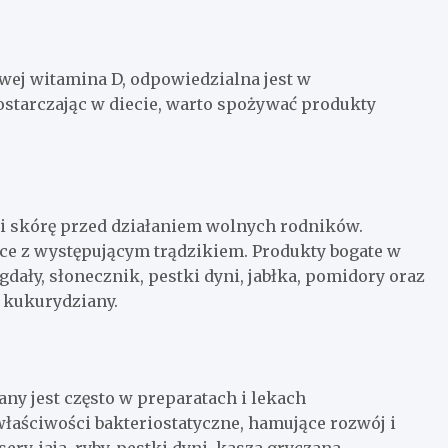
wej witamina D, odpowiedzialna jest w
ostarczając w diecie, warto spożywać produkty
i skórę przed działaniem wolnych rodników.
ce z występującym trądzikiem. Produkty bogate w
dały, słonecznik, pestki dyni, jabłka, pomidory oraz
y kukurydziany.
y jest często w preparatach i lekach
łaściwości bakteriostatyczne, hamujące rozwój i
ery, jaja, ryby, pestki dyni, kasza gryczana.