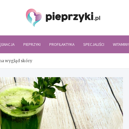
Piepr
LĘGNACJA
PIEPRZYKI
PROFILAKTYKA
SPECJALIŚCI
WITAMINY
na wygląd skóry