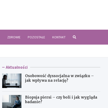
zyki.pl
ZDROWIE
POZOSTAŁE
KONTAKT
Aktualności
Osobowość dyssocjalna w związku –
jak wpływa na relację?
Biopsja piersi – czy boli i jak wygląda
badanie?