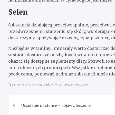
Selen
Substancja działającą przeciwzapalnie, przeciwutl
przedwczesnemu starzeniu się skóry, wspierając 
dostarczymy, spożywając orzechy, ryby, pszenicę, dró
Niezbędne witaminy i minerały warto dostarczać d
w stanie dostarczyć niezbędnych witamin i mine
okazać się dostępne suplementy diety. Pozwoli to 
kontrolowanych proporcjach. Wszystkie suplemen
producenta, ponieważ nadmiar substancji może ni
Tags:
minerały
,
skora
,
trądzik
,
witaminy
,
zmarszczki
Nawigacja
Uczulenie na słońce – objawy, leczenie
wpisu