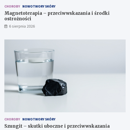
a
r
CHOROBY
NOWOTWORY SKÓRY
t
o
Magnetoterapia – przeciwwskazania i środki
y
ż
ostrożności
i
n
6 sierpnia 2026
z
o
a
ś
s
c
a
i
d
y
CHOROBY
NOWOTWORY SKÓRY
Szungit – skutki uboczne i przeciwwskazania