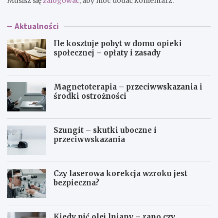
Musisz się
zalogować
, aby móc dodać komentarz.
Aktualności
Ile kosztuje pobyt w domu opieki
społecznej – opłaty i zasady
Magnetoterapia – przeciwwskazania i
środki ostrożności
Szungit – skutki uboczne i
przeciwwskazania
Czy laserowa korekcja wzroku jest
bezpieczna?
Kiedy pić olej lniany – rano czy