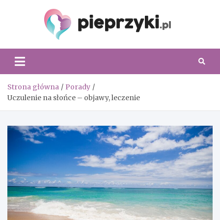
Skip
to
content
Piepr
Strona główna
Porady
Uczulenie na słońce – objawy, leczenie