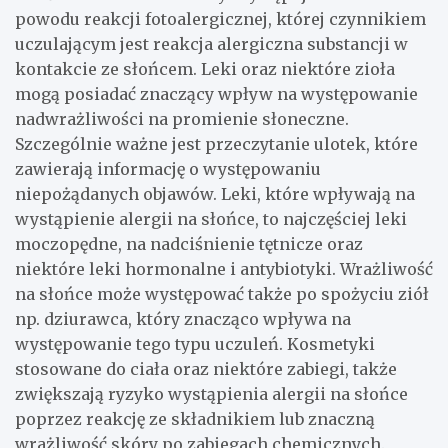
powodu reakcji fotoalergicznej, której czynnikiem
uczulającym jest reakcja alergiczna substancji w
kontakcie ze słońcem. Leki oraz niektóre zioła
mogą posiadać znaczący wpływ na występowanie
nadwrażliwości na promienie słoneczne.
Szczególnie ważne jest przeczytanie ulotek, które
zawierają informację o występowaniu
niepożądanych objawów. Leki, które wpływają na
wystąpienie alergii na słońce, to najczęściej leki
moczopędne, na nadciśnienie tętnicze oraz
niektóre leki hormonalne i antybiotyki. Wrażliwość
na słońce może występować także po spożyciu ziół
np. dziurawca, który znacząco wpływa na
występowanie tego typu uczuleń. Kosmetyki
stosowane do ciała oraz niektóre zabiegi, także
zwiększają ryzyko wystąpienia alergii na słońce
poprzez reakcję ze składnikiem lub znaczną
wrażliwość skóry po zabiegach chemicznych.