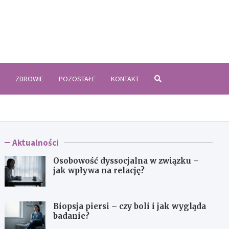
zyki.pl
ZDROWIE
POZOSTAŁE
KONTAKT
Aktualności
Osobowość dyssocjalna w związku –
jak wpływa na relację?
Biopsja piersi – czy boli i jak wygląda
badanie?