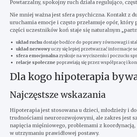
Powtarzalny, spokojny ruch działa regulująco, częs
Nie mniej ważna jest sfera psychiczna. Kontakt z
uruchamia emocje i często przełamuje opór, który 
części uczestników koń staje się naturalnym „par
układ ruchu
dostaje bodźce do poprawy równowagi i stabi
układ nerwowy
uczy się lepiej przetwarzać informacje 
sfera emocjonalna
zyskuje na wyciszeniu i poczuciu sp
relacje społeczne
poprawiają się przez współpracę i kon
Dla kogo hipoterapia byw
Najczęstsze wskazania
Hipoterapia jest stosowana u dzieci, młodzieży i dor
trudnościami neurorozwojowymi, ale zakres jest sz
napięcia mięśniowego, problemami z koordynacją,
w utrzymaniu prawidłowej postawy.