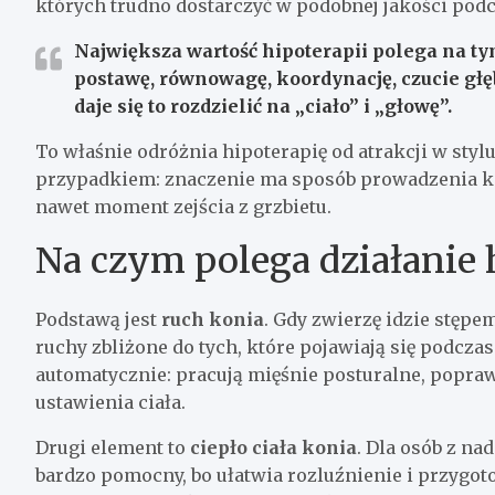
których trudno dostarczyć w podobnej jakości podc
Największa wartość hipoterapii
polega na tym
postawę, równowagę, koordynację, czucie głę
daje się to rozdzielić na „ciało” i „głowę”.
To właśnie odróżnia hipoterapię od atrakcji w stylu 
przypadkiem: znaczenie ma sposób prowadzenia koni
nawet moment zejścia z grzbietu.
Na czym polega działanie 
Podstawą jest
ruch konia
. Gdy zwierzę idzie stępe
ruchy zbliżone do tych, które pojawiają się podcz
automatycznie: pracują mięśnie posturalne, popra
ustawienia ciała.
Drugi element to
ciepło ciała konia
. Dla osób z n
bardzo pomocny, bo ułatwia rozluźnienie i przygoto