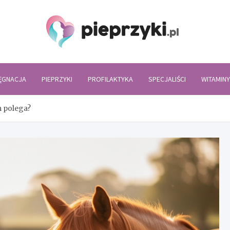
Piepr
LĘGNACJA
PIEPRZYKI
PROFILAKTYKA
SPECJALIŚCI
WITAMINY
m polega?