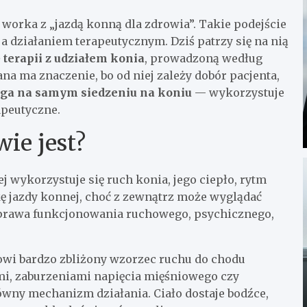
 worka z „jazdą konną dla zdrowia”. Takie podejście
 a działaniem terapeutycznym. Dziś patrzy się na nią
terapii z udziałem konia
, prowadzoną według
na ma znaczenie, bo od niej zależy dobór pacjenta,
ega na samym siedzeniu na koniu
— wykorzystuje
apeutyczne.
wie jest?
j wykorzystuje się ruch konia, jego ciepło, rytm
kę jazdy konnej, choć z zewnątrz może wyglądać
poprawa funkcjonowania ruchowego, psychicznego,
cowi bardzo zbliżony wzorzec ruchu do chodu
mi, zaburzeniami napięcia mięśniowego czy
łówny mechanizm działania. Ciało dostaje bodźce,