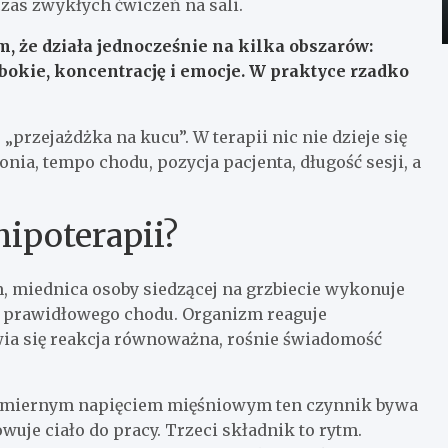
zas zwykłych ćwiczeń na sali.
, że działa jednocześnie na kilka obszarów:
bokie, koncentrację i emocje. W praktyce rzadko
„przejażdżka na kucu”. W terapii nic nie dzieje się
a, tempo chodu, pozycja pacjenta, długość sesji, a
hipoterapii?
m, miednica osoby siedzącej na grzbiecie wykonuje
as prawidłowego chodu. Organizm reaguje
wia się reakcja równoważna, rośnie świadomość
admiernym napięciem mięśniowym ten czynnik bywa
wuje ciało do pracy. Trzeci składnik to rytm.