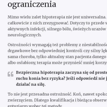
ograniczenia
Mimo wielu zalet hipoterapia nie jest uniwersalna. 
całkowicie z nich zrezygnować. Dotyczy to przede
aktywnych infekcji, silnego bólu, świeżych urazów
neurologicznych.
Ostrożności wymagają też problemy z niestabilnoś
drgawkowe bez odpowiedniej kontroli czy silny lę
sama choroba, tylko aktualny stan pacjenta danego 
albo osłabiony, terapia może przynieść mniej korzy
Bezpieczna hipoterapia zaczyna się od prost
ruchu konia bez ryzyka?
Jeśli odpowiedź nie 
działać na siłę.
To nie jest przesadna ostrożność. Koń, nawet spok
zwierzęciem. Dlatego kwalifikacja i bieżąca obser
entuzjazm wobec tej metody.