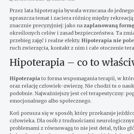
Przez lata hipoterapia bywała wrzucana do jednego
upraszcza temat i zaciera różnicę między rekreacją
znacznie precyzyjniej: jako na
zaplanowaną formę 
określonych celów i zasad bezpieczeństwa. Ta zmia
przebieg zajęć i realne efekty.
Hipoterapia nie pol
ruch zwierzęcia, kontakt z nim i całe otoczenie ter
Hipoterapia – co to właści
Hipoterapia
to forma wspomagania terapii, w które
oraz relację człowiek–zwierzę. Nie chodzi tu o nau
podobnie. Najważniejszy jest cel terapeutyczny: 
emocjonalnego albo społecznego.
Koń porusza się w sposób, który przekazuje jeźdź
człowieka. Dla osób z trudnościami neurologiczny
problemami z równowagą to nie jest detal, tylko g