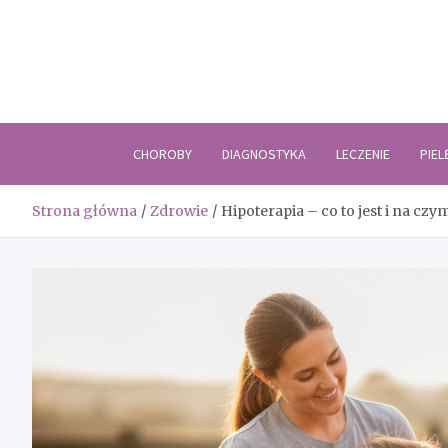
Skip
to
content
CHOROBY
DIAGNOSTYKA
LECZENIE
PIE
Strona główna
Zdrowie
Hipoterapia – co to jest i na czy