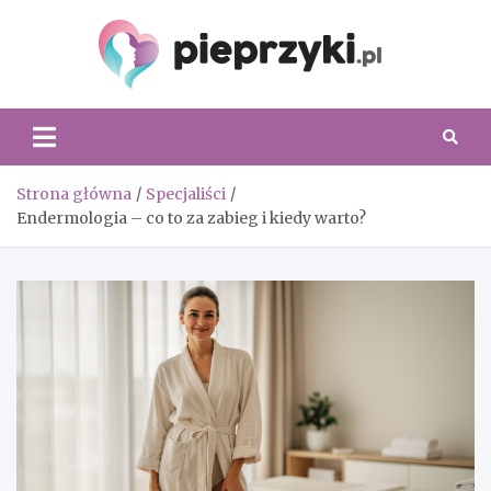
Skip
to
content
Piepr
Strona główna
Specjaliści
Endermologia – co to za zabieg i kiedy warto?