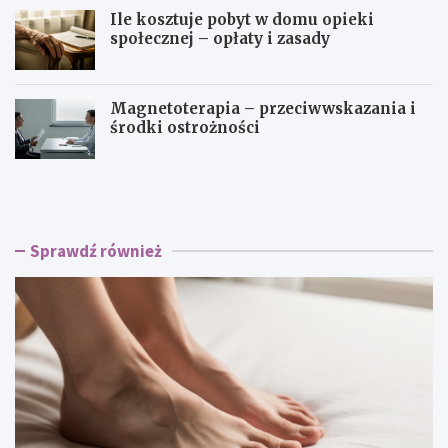
Ile kosztuje pobyt w domu opieki
społecznej – opłaty i zasady
Magnetoterapia – przeciwwskazania i
środki ostrożności
C
J
z
a
y
k
d
d
o
ł
Sprawdź również
p
u
o
g
d
o
o
p
l
o
o
o
g
p
a
e
t
r
r
a
z
c