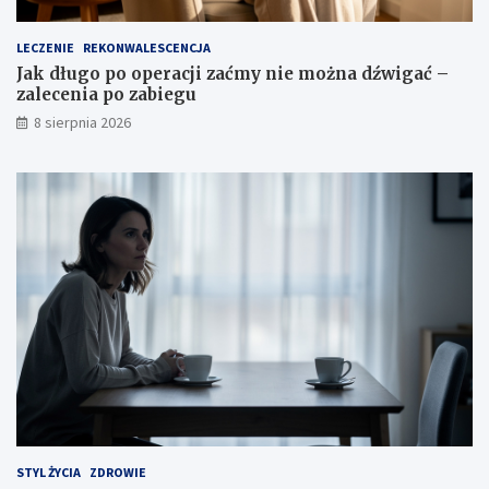
o
z
ż
a
e
l
LECZENIE
REKONWALESCENCJA
p
e
Jak długo po operacji zaćmy nie można dźwigać –
o
c
zalecenia po zabiegu
m
e
8 sierpnia 2026
ó
n
c
i
?
a
p
o
z
a
b
i
e
g
u
STYL ŻYCIA
ZDROWIE