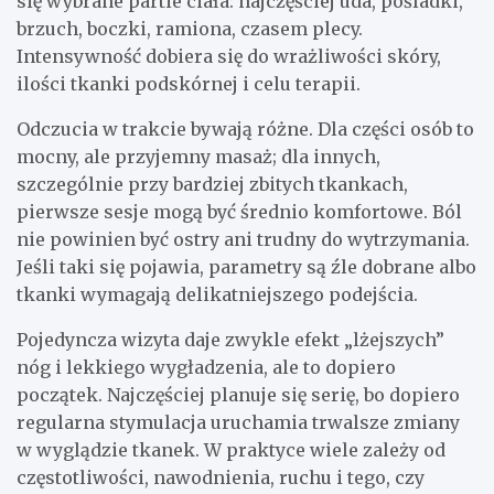
się wybrane partie ciała: najczęściej uda, pośladki,
brzuch, boczki, ramiona, czasem plecy.
Intensywność dobiera się do wrażliwości skóry,
ilości tkanki podskórnej i celu terapii.
Odczucia w trakcie bywają różne. Dla części osób to
mocny, ale przyjemny masaż; dla innych,
szczególnie przy bardziej zbitych tkankach,
pierwsze sesje mogą być średnio komfortowe. Ból
nie powinien być ostry ani trudny do wytrzymania.
Jeśli taki się pojawia, parametry są źle dobrane albo
tkanki wymagają delikatniejszego podejścia.
Pojedyncza wizyta daje zwykle efekt „lżejszych”
nóg i lekkiego wygładzenia, ale to dopiero
początek. Najczęściej planuje się serię, bo dopiero
regularna stymulacja uruchamia trwalsze zmiany
w wyglądzie tkanek. W praktyce wiele zależy od
częstotliwości, nawodnienia, ruchu i tego, czy