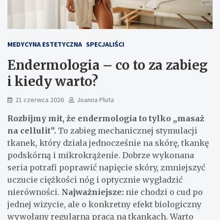
MEDYCYNA ESTETYCZNA
SPECJALIŚCI
Endermologia – co to za zabieg
i kiedy warto?
21 czerwca 2026
Joanna Pluta
Rozbijmy mit, że endermologia to tylko „masaż
na cellulit”.
To zabieg mechanicznej stymulacji
tkanek, który działa jednocześnie na skórę, tkankę
podskórną i mikrokrążenie. Dobrze wykonana
seria potrafi poprawić napięcie skóry, zmniejszyć
uczucie ciężkości nóg i optycznie wygładzić
nierówności.
Najważniejsze:
nie chodzi o cud po
jednej wizycie, ale o konkretny efekt biologiczny
wywołany regularną pracą na tkankach. Warto