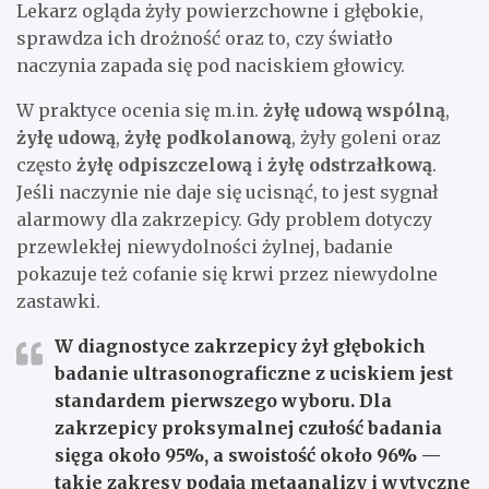
Lekarz ogląda żyły powierzchowne i głębokie,
sprawdza ich drożność oraz to, czy światło
naczynia zapada się pod naciskiem głowicy.
W praktyce ocenia się m.in.
żyłę udową wspólną
,
żyłę udową
,
żyłę podkolanową
, żyły goleni oraz
często
żyłę odpiszczelową
i
żyłę odstrzałkową
.
Jeśli naczynie nie daje się ucisnąć, to jest sygnał
alarmowy dla zakrzepicy. Gdy problem dotyczy
przewlekłej niewydolności żylnej, badanie
pokazuje też cofanie się krwi przez niewydolne
zastawki.
W diagnostyce zakrzepicy żył głębokich
badanie ultrasonograficzne z uciskiem jest
standardem pierwszego wyboru. Dla
zakrzepicy proksymalnej czułość badania
sięga około
95%
, a swoistość około
96%
—
takie zakresy podają metaanalizy i wytyczne