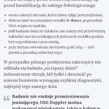
przed kwalifikacją do zabiegu flebologicznego.
warto założyć ubranie, które łatwo zdjąć powyżej kolan,
dobrze mieć wcześniejsze wyniki:
D-dimer
, poprzednie
USG, wypis ze szpitala,
jeśli badanie dotyczy żylaków, nie należy tuż przed wizytą
zakładać mocno uciskających pończoch na kilka godzin
bez uzgodnienia z pracownią,
przy dużym owłosieniu nie trzeba golić nóg — żel i
głowica poradzą sobie bez tego.
W przypadku pilnego podejrzenia zakrzepicy nie
odkłada się badania „na lepszy dzień”.
Jednostronny obrzęk, ból łydki i duszność po
unieruchomieniu wymagają szybkiej diagnostyki,
najlepiej tego samego dnia.
Badanie nie emituje promieniowania
jonizującego. USG Doppler można
wykonywać wielokrotnie, także u kobiet w