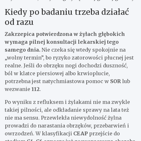
Kiedy po badaniu trzeba działać
od razu
Zakrzepica potwierdzona w żyłach głębokich
wymaga pilnej konsultacji lekarskiej tego
samego dnia.
Nie czeka się wtedy spokojnie na
„wolny termin”, bo ryzyko zatorowości płucnej jest
realne. Jeśli do obrzęku nogi dochodzi duszność,
ból w klatce piersiowej albo krwioplucie,
potrzebna jest natychmiastowa pomoc w
SOR
lub
wezwanie
112
.
Po wyniku z refluksem i żylakami nie ma zwykle
takiej pilności, ale odkładanie sprawy na lata też
nie ma sensu. Przewlekła niewydolność żylna
prowadzi do narastania obrzęków, przebarwień i
owrzodzeń. W klasyfikacji
CEAP
przejście do