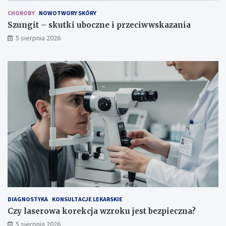
e
z
CHOROBY
NOWOTWORY SKÓRY
i
r
p
o
Szungit – skutki uboczne i przeciwwskazania
r
k
5 sierpnia 2026
z
u
e
j
c
e
i
s
w
t
w
b
s
e
k
z
a
p
z
i
a
e
n
c
i
z
a
n
a
?
DIAGNOSTYKA
KONSULTACJE LEKARSKIE
Czy laserowa korekcja wzroku jest bezpieczna?
5 sierpnia 2026