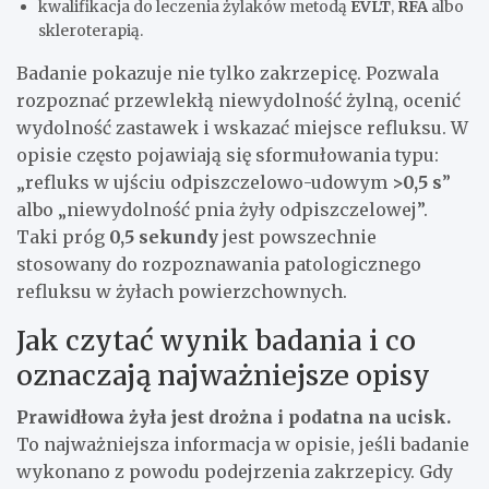
kwalifikacja do leczenia żylaków metodą
EVLT
,
RFA
albo
skleroterapią.
Badanie pokazuje nie tylko zakrzepicę. Pozwala
rozpoznać przewlekłą niewydolność żylną, ocenić
wydolność zastawek i wskazać miejsce refluksu. W
opisie często pojawiają się sformułowania typu:
„refluks w ujściu odpiszczelowo-udowym
>0,5 s
”
albo „niewydolność pnia żyły odpiszczelowej”.
Taki próg
0,5 sekundy
jest powszechnie
stosowany do rozpoznawania patologicznego
refluksu w żyłach powierzchownych.
Jak czytać wynik badania i co
oznaczają najważniejsze opisy
Prawidłowa żyła jest drożna i podatna na ucisk.
To najważniejsza informacja w opisie, jeśli badanie
wykonano z powodu podejrzenia zakrzepicy. Gdy