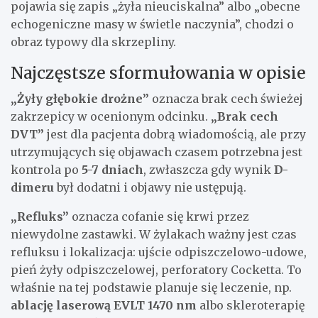
pojawia się zapis „żyła nieuciskalna” albo „obecne
echogeniczne masy w świetle naczynia”, chodzi o
obraz typowy dla skrzepliny.
Najczęstsze sformułowania w opisie
„Żyły głębokie drożne”
oznacza brak cech świeżej
zakrzepicy w ocenionym odcinku.
„Brak cech
DVT”
jest dla pacjenta dobrą wiadomością, ale przy
utrzymujących się objawach czasem potrzebna jest
kontrola po
5-7 dniach
, zwłaszcza gdy wynik
D-
dimeru
był dodatni i objawy nie ustępują.
„Refluks”
oznacza cofanie się krwi przez
niewydolne zastawki. W żylakach ważny jest czas
refluksu i lokalizacja: ujście odpiszczelowo-udowe,
pień żyły odpiszczelowej, perforatory Cocketta. To
właśnie na tej podstawie planuje się leczenie, np.
ablację laserową EVLT 1470 nm
albo skleroterapię