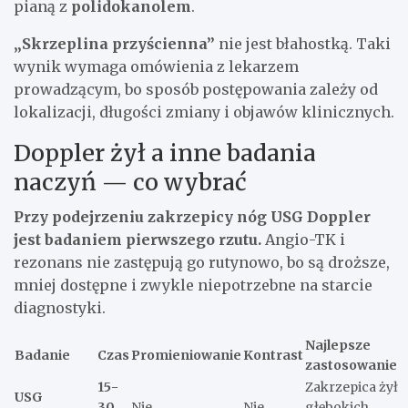
pianą z
polidokanolem
.
„Skrzeplina przyścienna”
nie jest błahostką. Taki
wynik wymaga omówienia z lekarzem
prowadzącym, bo sposób postępowania zależy od
lokalizacji, długości zmiany i objawów klinicznych.
Doppler żył a inne badania
naczyń — co wybrać
Przy podejrzeniu zakrzepicy nóg USG Doppler
jest badaniem pierwszego rzutu.
Angio-TK i
rezonans nie zastępują go rutynowo, bo są droższe,
mniej dostępne i zwykle niepotrzebne na starcie
diagnostyki.
Najlepsze
Badanie
Czas
Promieniowanie
Kontrast
zastosowanie
15-
Zakrzepica żył
USG
30
Nie
Nie
głębokich,