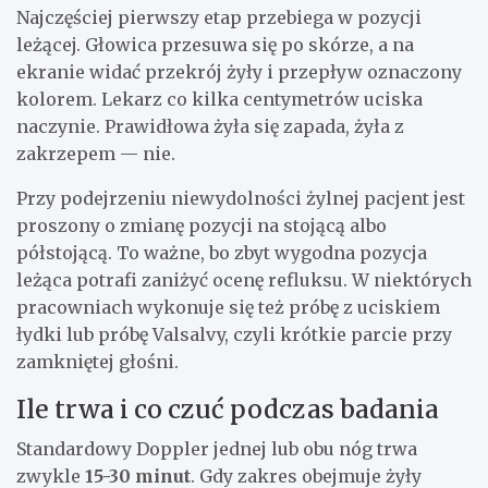
Najczęściej pierwszy etap przebiega w pozycji
leżącej. Głowica przesuwa się po skórze, a na
ekranie widać przekrój żyły i przepływ oznaczony
kolorem. Lekarz co kilka centymetrów uciska
naczynie. Prawidłowa żyła się zapada, żyła z
zakrzepem — nie.
Przy podejrzeniu niewydolności żylnej pacjent jest
proszony o zmianę pozycji na stojącą albo
półstojącą. To ważne, bo zbyt wygodna pozycja
leżąca potrafi zaniżyć ocenę refluksu. W niektórych
pracowniach wykonuje się też próbę z uciskiem
łydki lub próbę Valsalvy, czyli krótkie parcie przy
zamkniętej głośni.
Ile trwa i co czuć podczas badania
Standardowy Doppler jednej lub obu nóg trwa
zwykle
15-30 minut
. Gdy zakres obejmuje żyły