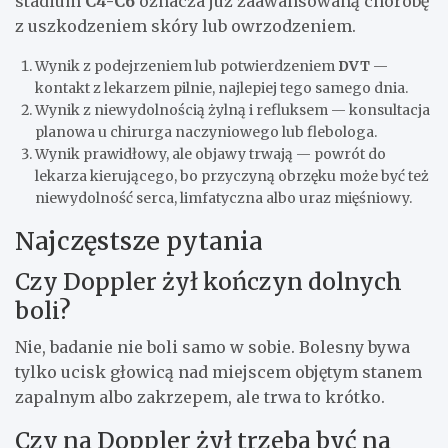
stadium
C4-C6
oznacza już zaawansowaną chorobę
z uszkodzeniem skóry lub owrzodzeniem.
Wynik z podejrzeniem lub potwierdzeniem
DVT
—
kontakt z lekarzem pilnie, najlepiej tego samego dnia.
Wynik z niewydolnością żylną i refluksem — konsultacja
planowa u chirurga naczyniowego lub flebologa.
Wynik prawidłowy, ale objawy trwają — powrót do
lekarza kierującego, bo przyczyną obrzęku może być też
niewydolność serca, limfatyczna albo uraz mięśniowy.
Najczęstsze pytania
Czy Doppler żył kończyn dolnych
boli?
Nie, badanie nie boli samo w sobie. Bolesny bywa
tylko ucisk głowicą nad miejscem objętym stanem
zapalnym albo zakrzepem, ale trwa to krótko.
Czy na Doppler żył trzeba być na