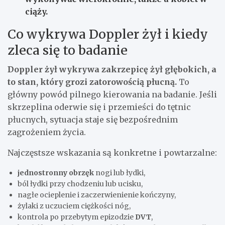
ciąży.
Co wykrywa Doppler żył i kiedy
zleca się to badanie
Doppler żył wykrywa zakrzepicę żył głębokich, a
to stan, który grozi zatorowością płucną.
To
główny powód pilnego kierowania na badanie. Jeśli
skrzeplina oderwie się i przemieści do tętnic
płucnych, sytuacja staje się bezpośrednim
zagrożeniem życia.
Najczęstsze wskazania są konkretne i powtarzalne:
jednostronny obrzęk
nogi lub łydki,
ból łydki przy chodzeniu lub ucisku,
nagłe ocieplenie i zaczerwienienie kończyny,
żylaki z uczuciem ciężkości nóg,
kontrola po przebytym epizodzie
DVT
,