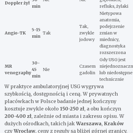
Doppler żył
min
refluks, żylaki
Nietypowa
anatomia,
Tak,
podejrzenie
5-15
Angio-TK
Tak
zwykle
zmian w
min
jodowy
miednicy,
diagnostyka
rozszerzona
Gdy USG jest
30-
MR
Czasem
niejednoznacz
45
Nie
venography
gadolin
lub niedostępne
min
technicznie
W praktyce ambulatoryjnej USG wygrywa
szybkością, dostępnością i ceną. W prywatnych
placówkach w Polsce badanie jednej kończyny
kosztuje zwykle około
150-250 zł
, a obu kończyn
200-400 zł
, zależnie od miasta i zakresu opisu. W
dużych ośrodkach, takich jak
Warszawa
,
Kraków
czy
Wrocław
, ceny z reguły są bliżej górnej granicy.