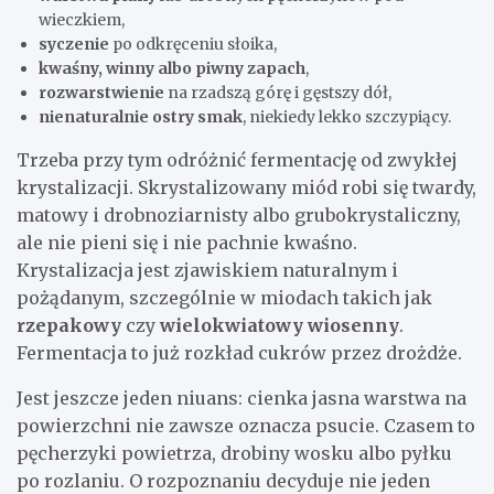
wieczkiem,
syczenie
po odkręceniu słoika,
kwaśny, winny albo piwny zapach
,
rozwarstwienie
na rzadszą górę i gęstszy dół,
nienaturalnie ostry smak
, niekiedy lekko szczypiący.
Trzeba przy tym odróżnić fermentację od zwykłej
krystalizacji. Skrystalizowany miód robi się twardy,
matowy i drobnoziarnisty albo grubokrystaliczny,
ale nie pieni się i nie pachnie kwaśno.
Krystalizacja jest zjawiskiem naturalnym i
pożądanym, szczególnie w miodach takich jak
rzepakowy
czy
wielokwiatowy wiosenny
.
Fermentacja to już rozkład cukrów przez drożdże.
Jest jeszcze jeden niuans: cienka jasna warstwa na
powierzchni nie zawsze oznacza psucie. Czasem to
pęcherzyki powietrza, drobiny wosku albo pyłku
po rozlaniu. O rozpoznaniu decyduje nie jeden