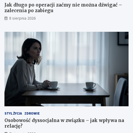
p
e
Jak długo po operacji zaćmy nie można dźwigać –
o
c
zalecenia po zabiegu
m
e
8 sierpnia 2026
ó
n
c
i
?
a
p
o
z
a
b
i
e
g
u
STYL ŻYCIA
ZDROWIE
Osobowość dyssocjalna w związku – jak wpływa na
relację?