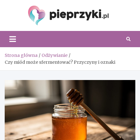
Skip
to
content
Piepr
Strona główna
Odżywianie
Czy miód może sfermentować? Przyczyny i oznaki