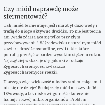
Czy miód naprawdę może
sfermentować?
Tak, miód fermentuje, jeśli ma zbyt dużo wody i
trafią do niego aktywne drożdże.
To nie jest teoria
ani „wada zdarzająca się tylko przy złym
przechowywaniu”. W środowisku naturalnym miód
zawiera drożdże osmofilne, czyli takie, które
potrafią przeżyć w bardzo wysokim stężeniu cukru.
Najczęściej wskazuje się gatunki z rodzaju
Zygosaccharomyces
, zwłaszcza
Zygosaccharomyces rouxii
.
Dlaczego więc większość miodów stoi miesiącami i
nic się nie dzieje? Bo dojrzały miód ma zwykle
16–
18% wody
, a tak niska wilgotność skutecznie
hamuje rozwój mikroorganizmów. Problem