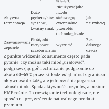
w 4–8°C
Nie używać jako
Dużo
miodu
Aktywna
pęcherzyków,
stołowego;
Jak
fermentacja
syczenie,
ewentualnie
najszybciej
kwaśny smak
przerobić
technologicznie
Pleśń, odór,
Bez
Zaawansowane
nietypowe
Wyrzucić
dalszego
zepsucie
przebarwienia
użycia
Z punktu widzenia konsumenta często pada
pytanie: czy można taki miód „uratować”,
podgrzewając go? Technicznie podgrzanie do
około
60–65°C
przez kilkadziesiąt minut ogranicza
aktywność drożdży, ale jednocześnie pogarsza
jakość miodu. Spada aktywność enzymów, a poziom
HMF rośnie. To rozwiązanie technologiczne, nie
sposób na przywrócenie naturalnego produktu
premium.