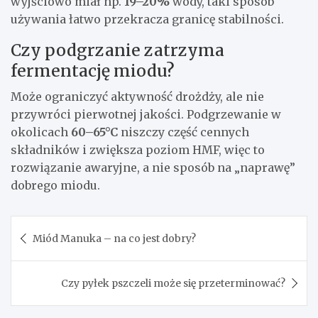
wyjściowo miał np.
19–20%
wody, taki sposób
używania łatwo przekracza granicę stabilności.
Czy podgrzanie zatrzyma
fermentację miodu?
Może ograniczyć aktywność drożdży, ale nie
przywróci pierwotnej jakości. Podgrzewanie w
okolicach
60–65°C
niszczy część cennych
składników i zwiększa poziom HMF, więc to
rozwiązanie awaryjne, a nie sposób na „naprawę”
dobrego miodu.
Nawigacja
Miód Manuka – na co jest dobry?
wpisu
Czy pyłek pszczeli może się przeterminować?