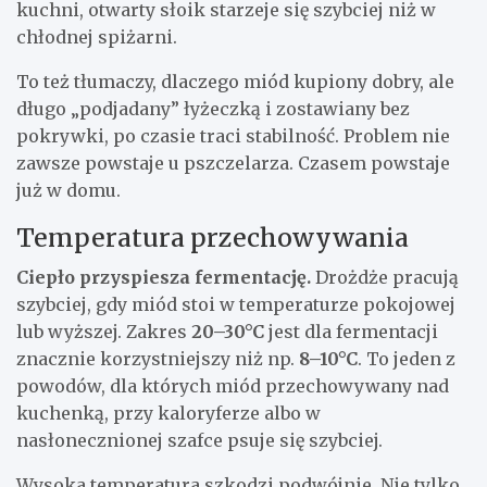
kuchni, otwarty słoik starzeje się szybciej niż w
chłodnej spiżarni.
To też tłumaczy, dlaczego miód kupiony dobry, ale
długo „podjadany” łyżeczką i zostawiany bez
pokrywki, po czasie traci stabilność. Problem nie
zawsze powstaje u pszczelarza. Czasem powstaje
już w domu.
Temperatura przechowywania
Ciepło przyspiesza fermentację.
Drożdże pracują
szybciej, gdy miód stoi w temperaturze pokojowej
lub wyższej. Zakres
20–30°C
jest dla fermentacji
znacznie korzystniejszy niż np.
8–10°C
. To jeden z
powodów, dla których miód przechowywany nad
kuchenką, przy kaloryferze albo w
nasłonecznionej szafce psuje się szybciej.
Wysoka temperatura szkodzi podwójnie. Nie tylko