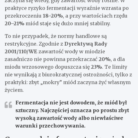
zaczyna się wtedy, gdy zawartość wody rośnie. W
praktyce ryzyko fermentacji wyraźnie wzrasta po
przekroczeniu
18–20%
, a przy wartościach rzędu
20–21%
miód staje się dużo mniej stabilny.
To nie przypadek, że normy handlowe są
restrykcyjne. Zgodnie z
Dyrektywą Rady
2001/110/WE
zawartość wody w miodzie
zasadniczo nie powinna przekraczać
20%
, a dla
miodu wrzosowego dopuszcza się
23%
. Te limity
nie wynikają z biurokratycznej ostrożności, tylko z
praktyki: zbyt „mokry” miód zaczyna żyć własnym
życiem.
Fermentacja nie jest dowodem, że miód był
sztuczny. Najczęściej oznacza po prostu zbyt
wysoką zawartość wody albo niewłaściwe
warunki przechowywania.