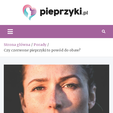
Skip
to
content
Piepr
Strona główna
Porady
Czy czerwone pieprzyki to powód do obaw?