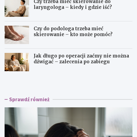
Czy trzeba mieć skierowanie do
laryngologa – kiedy i gdzie iść?
Czy do podologa trzeba mieć
skierowanie – kto może pomóc?
Jak długo po operacji zaćmy nie można
dźwigać – zalecenia po zabiegu
Ł
P
y
r
s
z
i
e
e
c
Sprawdź również
n
i
i
w
e
w
p
s
l
k
a
a
c
z