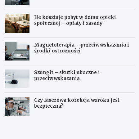
Ile kosztuje pobyt w domu opieki
społecznej – opłaty i zasady
Magnetoterapia – przeciwwskazania i
środki ostrożności
Szungit – skutki uboczne i
przeciwwskazania
Czy laserowa korekcja wzroku jest
bezpieczna?
O
B
s
i
o
o
b
p
o
s