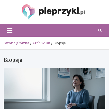
Skip
to
content
Piepr
Strona główna
Archiwum
Biopsja
Biopsja