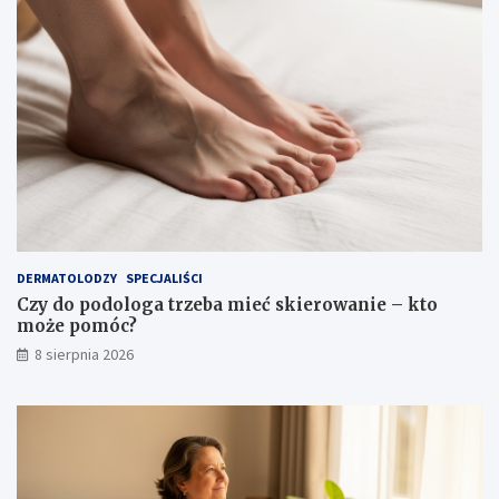
i
ś
ć
?
DERMATOLODZY
SPECJALIŚCI
Czy do podologa trzeba mieć skierowanie – kto
może pomóc?
8 sierpnia 2026