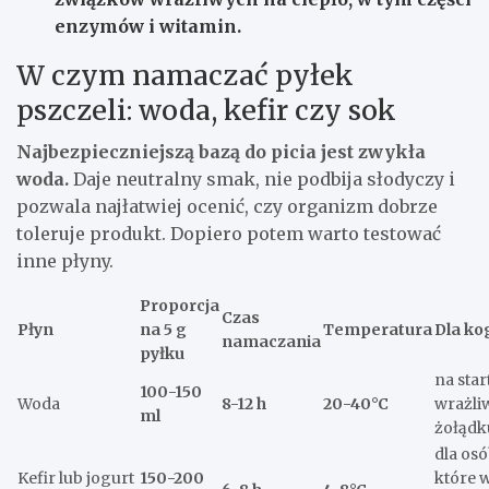
enzymów i witamin.
W czym namaczać pyłek
pszczeli: woda, kefir czy sok
Najbezpieczniejszą bazą do picia jest zwykła
woda.
Daje neutralny smak, nie podbija słodyczy i
pozwala najłatwiej ocenić, czy organizm dobrze
toleruje produkt. Dopiero potem warto testować
inne płyny.
Proporcja
Czas
Płyn
na 5 g
Temperatura
Dla ko
namaczania
pyłku
na star
100-150
Woda
8-12 h
20-40°C
wrażl
ml
żołądk
dla osó
Kefir lub jogurt
150-200
które 