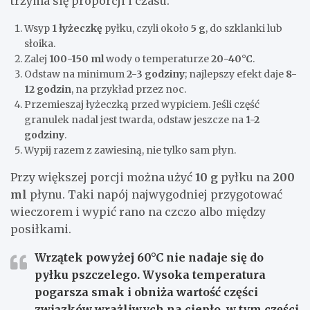
trzyma się proporcji i czasu.
Wsyp
1 łyżeczkę
pyłku, czyli około
5 g
, do szklanki lub
słoika.
Zalej
100-150 ml
wody o temperaturze
20-40°C
.
Odstaw na minimum
2-3 godziny
; najlepszy efekt daje
8-
12 godzin
, na przykład przez noc.
Przemieszaj łyżeczką przed wypiciem. Jeśli część
granulek nadal jest twarda, odstaw jeszcze na
1-2
godziny
.
Wypij razem z zawiesiną, nie tylko sam płyn.
Przy większej porcji można użyć
10 g
pyłku na
200
ml
płynu. Taki napój najwygodniej przygotować
wieczorem i wypić rano na czczo albo między
posiłkami.
Wrzątek powyżej
60°C
nie nadaje się do
pyłku pszczelego. Wysoka temperatura
pogarsza smak i obniża wartość części
związków wrażliwych na ciepło, w tym części