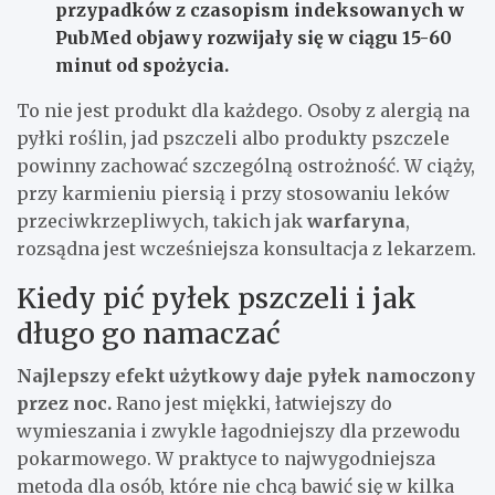
przypadków z czasopism indeksowanych w
PubMed
objawy rozwijały się w ciągu
15-60
minut
od spożycia.
To nie jest produkt dla każdego. Osoby z alergią na
pyłki roślin, jad pszczeli albo produkty pszczele
powinny zachować szczególną ostrożność. W ciąży,
przy karmieniu piersią i przy stosowaniu leków
przeciwkrzepliwych, takich jak
warfaryna
,
rozsądna jest wcześniejsza konsultacja z lekarzem.
Kiedy pić pyłek pszczeli i jak
długo go namaczać
Najlepszy efekt użytkowy daje pyłek namoczony
przez noc.
Rano jest miękki, łatwiejszy do
wymieszania i zwykle łagodniejszy dla przewodu
pokarmowego. W praktyce to najwygodniejsza
metoda dla osób, które nie chcą bawić się w kilka