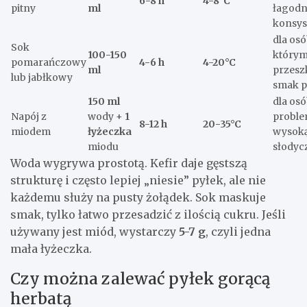
6-8 h
4-8°C
pitny
ml
łagodn
konsys
dla osó
Sok
100-150
który
pomarańczowy
4-6 h
4-20°C
ml
przesz
lub jabłkowy
smak p
150 ml
dla os
Napój z
wody +
1
proble
8-12 h
20-35°C
miodem
łyżeczka
wysok
miodu
słodyc
Woda wygrywa prostotą. Kefir daje gęstszą
strukturę i często lepiej „niesie” pyłek, ale nie
każdemu służy na pusty żołądek. Sok maskuje
smak, tylko łatwo przesadzić z ilością cukru. Jeśli
używany jest miód, wystarczy
5-7 g
, czyli jedna
mała łyżeczka.
Czy można zalewać pyłek gorącą
herbatą