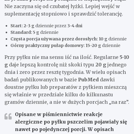
Nie zaczyna się od czubatej łyżki. Lepiej wejść w
suplementację stopniowo i sprawdzić tolerancję.
Start:
2-3 g
dziennie przez
3-4 dni
Standard:
5 g
dziennie
Częsta porcja używana przez dorosłych:
10 g
dziennie
Górny praktyczny pułap domowy:
15-20 g
dziennie
Przy pyłku nie ma sensu iść na ilość. Regularne
5-10
g
daje lepszą kontrolę niż skoki typu
20 g
jednego
dnia i zero przez resztę tygodnia. W wielu opisach
badań publikowanych w bazie
PubMed
dawki
doustne pyłku lub preparatów z pyłkiem mieszczą
się właśnie w przedziale kilku do kilkunastu
gramów dziennie, a nie w dużych porcjach „na raz”.
Opisane w piśmiennictwie reakcje
alergiczne po pyłku pszczelim pojawiały się
nawet po pojedynczej porcji. W opisach