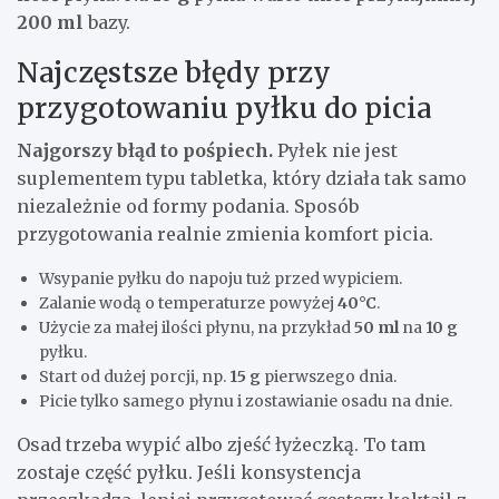
200 ml
bazy.
Najczęstsze błędy przy
przygotowaniu pyłku do picia
Najgorszy błąd to pośpiech.
Pyłek nie jest
suplementem typu tabletka, który działa tak samo
niezależnie od formy podania. Sposób
przygotowania realnie zmienia komfort picia.
Wsypanie pyłku do napoju tuż przed wypiciem.
Zalanie wodą o temperaturze powyżej
40°C
.
Użycie za małej ilości płynu, na przykład
50 ml
na
10 g
pyłku.
Start od dużej porcji, np.
15 g
pierwszego dnia.
Picie tylko samego płynu i zostawianie osadu na dnie.
Osad trzeba wypić albo zjeść łyżeczką. To tam
zostaje część pyłku. Jeśli konsystencja