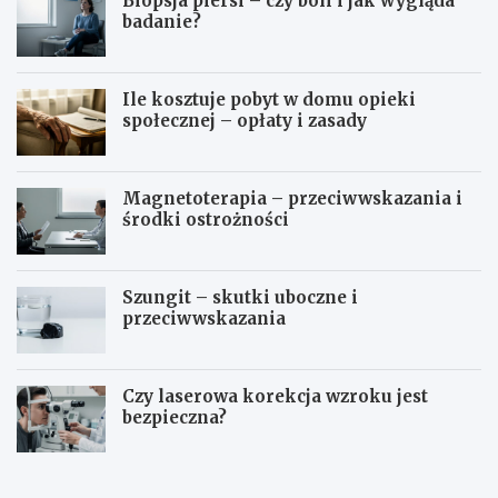
Biopsja piersi – czy boli i jak wygląda
badanie?
Ile kosztuje pobyt w domu opieki
społecznej – opłaty i zasady
Magnetoterapia – przeciwwskazania i
środki ostrożności
Szungit – skutki uboczne i
przeciwwskazania
Czy laserowa korekcja wzroku jest
bezpieczna?
O
B
s
i
o
o