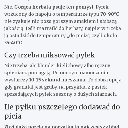
Nie.
Gorąca herbata psuje ten pomysł.
Pyłek
wrzucony do napoju o temperaturze typu
70-90°C
nie zyskuje nic poza gorszym smakiem i słabszą
jakością. Jeśli ma trafić do herbaty, najpierw trzeba
ją ostudzić do temperatury „do picia”, czyli około
35-40°C
.
Czy trzeba miksować pyłek
Nie trzeba, ale blender kielichowy albo ręczny
spieniacz pomagają. Po nocnym namoczeniu
wystarczy
10-15 sekund
mieszania. To dobra opcja,
gdy granulat jest gruby, na przykład z pasiek
sprzedających pyłek suszony o dużych ziarnach.
Ile pyłku pszczelego dodawać do
picia
Zbyt duża porcja na początku to najczęstszy błąd.