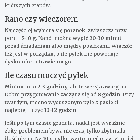
krótszych etapów.
Rano czy wieczorem
Najczęściej wybiera się poranek, zwłaszcza przy
porcji
5-10 g
. Napój można wypić
20-30 minut
przed śniadaniem albo między posiłkami. Wieczór
też jest w porządku, o ile pyłek nie powoduje
dyskomfortu trawiennego.
Ile czasu moczyć pyłek
Minimum to
2-3 godziny
, ale to wersja awaryjna.
Dobre przygotowanie zaczyna się od
8 godzin
. Przy
twardym, mocno wysuszonym pyle z pasieki
najlepiej liczyć
10-12 godzin
.
Jeśli po tym czasie granulat nadal jest wyraźnie
zbity, problemem bywa nie czas, tylko zbyt mała
ilość płynu. Na
10 g
pyłku warto mieć przynajmniej