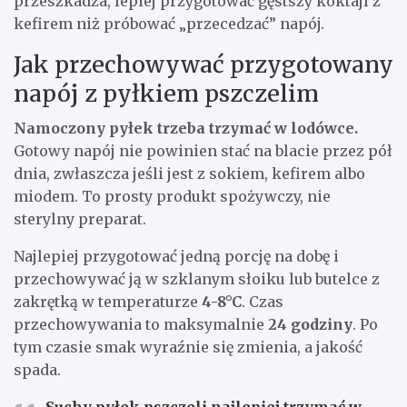
przeszkadza, lepiej przygotować gęstszy koktajl z
kefirem niż próbować „przecedzać” napój.
Jak przechowywać przygotowany
napój z pyłkiem pszczelim
Namoczony pyłek trzeba trzymać w lodówce.
Gotowy napój nie powinien stać na blacie przez pół
dnia, zwłaszcza jeśli jest z sokiem, kefirem albo
miodem. To prosty produkt spożywczy, nie
sterylny preparat.
Najlepiej przygotować jedną porcję na dobę i
przechowywać ją w szklanym słoiku lub butelce z
zakrętką w temperaturze
4-8°C
. Czas
przechowywania to maksymalnie
24 godziny
. Po
tym czasie smak wyraźnie się zmienia, a jakość
spada.
Suchy pyłek pszczeli najlepiej trzymać w