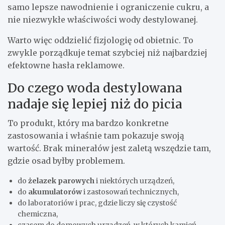
samo lepsze nawodnienie i ograniczenie cukru, a
nie niezwykłe właściwości wody destylowanej.
Warto więc oddzielić fizjologię od obietnic. To
zwykle porządkuje temat szybciej niż najbardziej
efektowne hasła reklamowe.
Do czego woda destylowana
nadaje się lepiej niż do picia
To produkt, który ma bardzo konkretne
zastosowania i właśnie tam pokazuje swoją
wartość. Brak minerałów jest zaletą wszędzie tam,
gdzie osad byłby problemem.
do
żelazek parowych
i niektórych urządzeń,
do
akumulatorów
i zastosowań technicznych,
do laboratoriów i prac, gdzie liczy się czystość
chemiczna,
czasem do domowych urządzeń, w których kamień