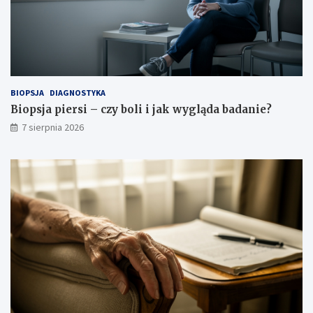
y
a
w
n
a
i
n
e
a
?
r
e
BIOPSJA
DIAGNOSTYKA
l
Biopsja piersi – czy boli i jak wygląda badanie?
a
7 sierpnia 2026
c
j
ę
?