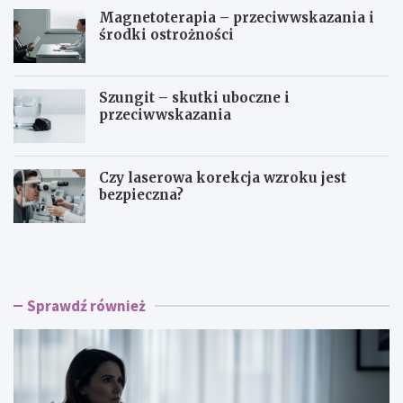
Magnetoterapia – przeciwwskazania i
środki ostrożności
Szungit – skutki uboczne i
przeciwwskazania
Czy laserowa korekcja wzroku jest
bezpieczna?
O
B
s
i
o
o
b
p
o
s
Sprawdź również
w
j
o
a
ś
p
ć
i
d
e
y
r