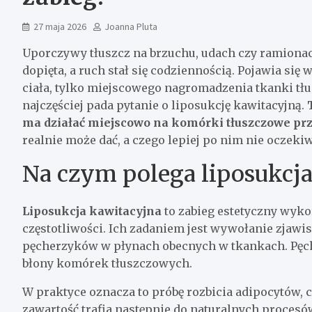
27 maja 2026
Joanna Pluta
Uporczywy tłuszcz na brzuchu, udach czy ramionach 
dopięta, a ruch stał się codziennością. Pojawia się
ciała, tylko miejscowego nagromadzenia tkanki tłus
najczęściej pada pytanie o liposukcję kawitacyjną.
ma działać miejscowo na komórki tłuszczowe prz
realnie może dać, a czego lepiej po nim nie oczekiw
Na czym polega liposukcja
Liposukcja kawitacyjna
to zabieg estetyczny wyko
częstotliwości. Ich zadaniem jest wywołanie zjawi
pęcherzyków w płynach obecnych w tkankach. Pęche
błony komórek tłuszczowych.
W praktyce oznacza to próbę rozbicia adipocytów,
zawartość trafia następnie do naturalnych proces