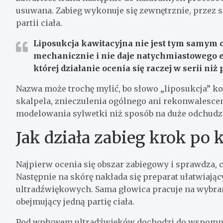
usuwana. Zabieg wykonuje się zewnętrznie, przez 
partii ciała.
Liposukcja kawitacyjna nie jest tym samym c
mechanicznie i nie daje natychmiastowego e
której działanie ocenia się raczej w serii niż 
Nazwa może trochę mylić, bo słowo „liposukcja” ko
skalpela, znieczulenia ogólnego ani rekonwalescenc
modelowania sylwetki niż sposób na duże odchudz
Jak działa zabieg krok po 
Najpierw ocenia się obszar zabiegowy i sprawdza, cz
Następnie na skórę nakłada się preparat ułatwiają
ultradźwiękowych. Sama głowica pracuje na wybra
obejmujący jedną partię ciała.
Pod wpływem ultradźwięków dochodzi do wspomnian