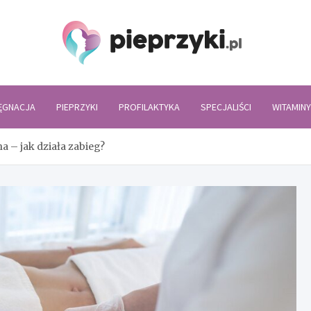
Piepr
LĘGNACJA
PIEPRZYKI
PROFILAKTYKA
SPECJALIŚCI
WITAMINY
na – jak działa zabieg?