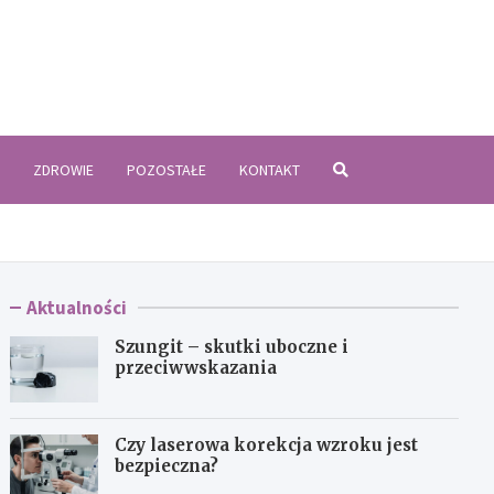
zyki.pl
ZDROWIE
POZOSTAŁE
KONTAKT
Aktualności
Szungit – skutki uboczne i
przeciwwskazania
Czy laserowa korekcja wzroku jest
bezpieczna?