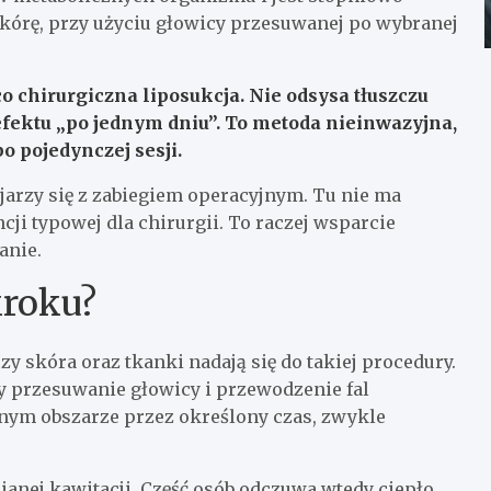
skórę, przy użyciu głowicy przesuwanej po wybranej
o chirurgiczna liposukcja.
Nie odsysa tłuszczu
fektu „po jednym dniu”. To metoda nieinwazyjna,
po pojedynczej sesji.
jarzy się z zabiegiem operacyjnym. Tu nie ma
ji typowej dla chirurgii. To raczej wsparcie
anie.
kroku?
y skóra oraz tkanki nadają się do takiej procedury.
cy przesuwanie głowicy i przewodzenie fal
nym obszarze przez określony czas, zwykle
ej kawitacji. Część osób odczuwa wtedy ciepło,