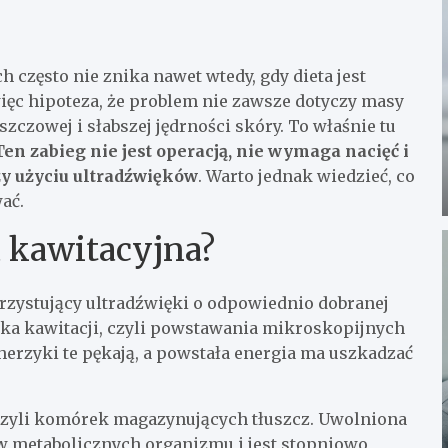
często nie znika nawet wtedy, gdy dieta jest
 więc hipoteza, że problem nie zawsze dotyczy masy
zczowej i słabszej jędrności skóry. To właśnie tu
Ten zabieg nie jest operacją, nie wymaga nacięć i
y użyciu ultradźwięków
. Warto jednak wiedzieć, co
ać.
 kawitacyjna?
rzystujący ultradźwięki o odpowiednio dobranej
ska kawitacji, czyli powstawania mikroskopijnych
rzyki te pękają, a powstała energia ma uszkadzać
 czyli komórek magazynujących tłuszcz. Uwolniona
ów metabolicznych organizmu i jest stopniowo