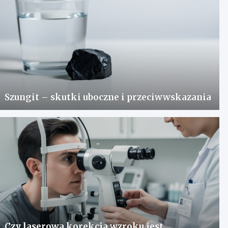
Szungit – skutki uboczne i przeciwwskazania
Czy laserowa korekcja wzroku jest