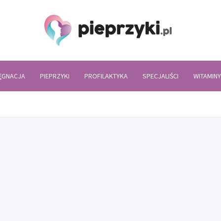
Piepr
LĘGNACJA
PIEPRZYKI
PROFILAKTYKA
SPECJALIŚCI
WITAMINY