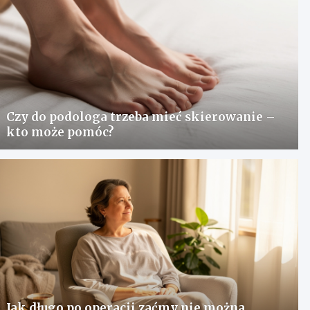
Czy do podologa trzeba mieć skierowanie –
kto może pomóc?
Jak długo po operacji zaćmy nie można