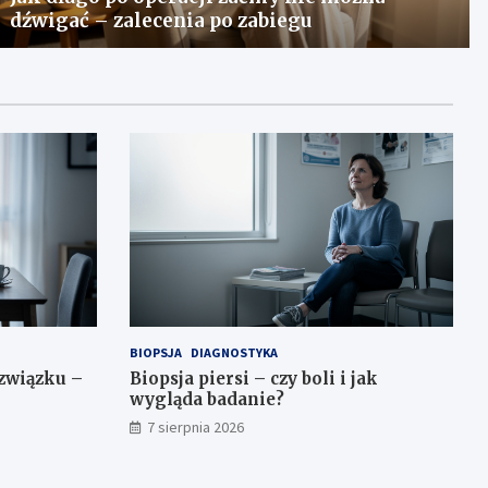
dźwigać – zalecenia po zabiegu
BIOPSJA
DIAGNOSTYKA
związku –
Biopsja piersi – czy boli i jak
wygląda badanie?
7 sierpnia 2026