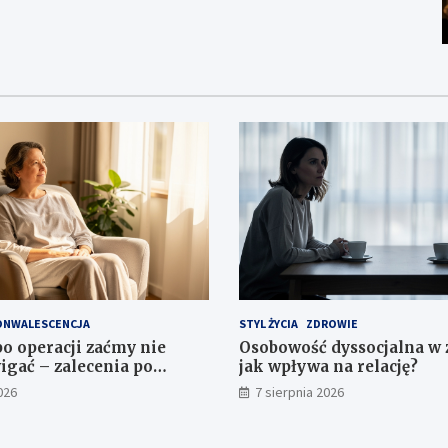
ONWALESCENCJA
STYL ŻYCIA
ZDROWIE
po operacji zaćmy nie
Osobowość dyssocjalna w 
gać – zalecenia po
jak wpływa na relację?
026
7 sierpnia 2026