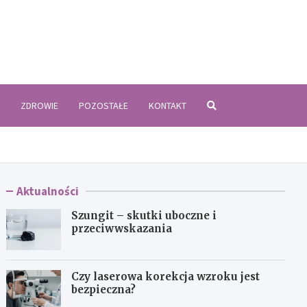
zyki.pl
ZDROWIE
POZOSTAŁE
KONTAKT
Aktualności
Szungit – skutki uboczne i
przeciwwskazania
Czy laserowa korekcja wzroku jest
bezpieczna?