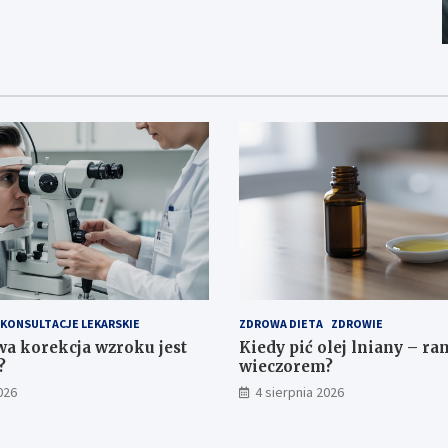
KONSULTACJE LEKARSKIE
ZDROWA DIETA
ZDROWIE
wa korekcja wzroku jest
Kiedy pić olej lniany – ra
?
wieczorem?
026
4 sierpnia 2026