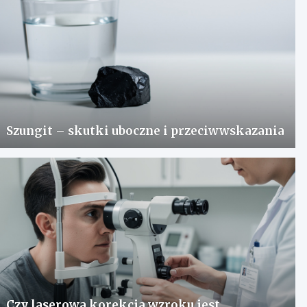
Szungit – skutki uboczne i przeciwwskazania
Czy laserowa korekcja wzroku jest