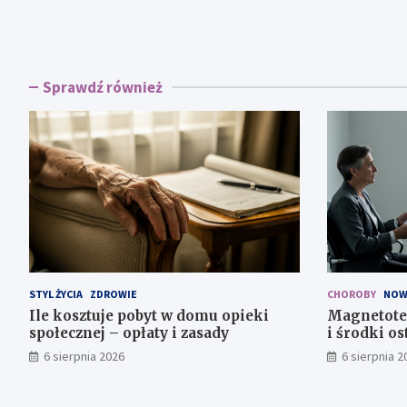
Sprawdź również
STYL ŻYCIA
ZDROWIE
CHOROBY
NOW
Ile kosztuje pobyt w domu opieki
Magnetote
społecznej – opłaty i zasady
i środki os
6 sierpnia 2026
6 sierpnia 2