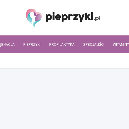
Piepr
LĘGNACJA
PIEPRZYKI
PROFILAKTYKA
SPECJALIŚCI
WITAMINY